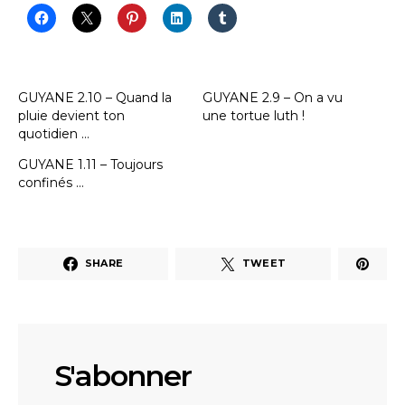
GUYANE 2.10 – Quand la
GUYANE 2.9 – On a vu
pluie devient ton
une tortue luth !
quotidien …
GUYANE 1.11 – Toujours
confinés …
SHARE
TWEET
S'abonner