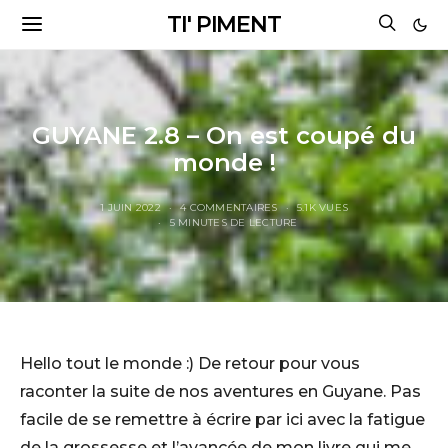
TI' PIMENT
GUYANE 2.8 – On est coupé du
monde !
1 JUIN 2022
4 COMMENTAIRES
5.1K VUES
5 MINUTES DE LECTURE
Hello tout le monde :) De retour pour vous
raconter la suite de nos aventures en Guyane. Pas
facile de se remettre à écrire par ici avec la fatigue
de la grossesse et l’avancée de mon livre qui me