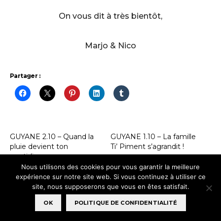
On vous dit à très bientôt,
Marjo & Nico
Partager :
GUYANE 2.10 – Quand la
GUYANE 1.10 – La famille
pluie devient ton
Ti’ Piment s’agrandit !
quotidien …
Nous utilisons des cookies pour vous garantir la meilleure
GUYANE 1.5 – Joyeux Noël
expérience sur notre site web. Si vous continuez à utiliser ce
!
site, nous supposerons que vous en êtes satisfait.
OK
POLITIQUE DE CONFIDENTIALITÉ