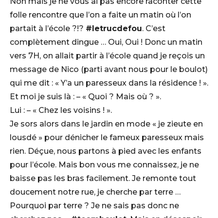
Non mais je ne vous ai pas encore raconter cette
folle rencontre que l’on a faite un matin où l’on
partait à l’école ?!?
#letrucdefou
. C’est
complètement dingue … Oui, Oui ! Donc un matin
vers 7H, on allait partir à l’école quand je reçois un
message de Nico (parti avant nous pour le boulot)
qui me dit : « Y’a un paresseux dans la résidence ! ».
Et moi je suis là : – « Quoi ? Mais où ? ».
Lui : – « Chez les voisins ! ».
Je sors alors dans le jardin en mode « je zieute en
lousdé » pour dénicher le fameux paresseux mais
rien. Déçue, nous partons à pied avec les enfants
pour l’école. Mais bon vous me connaissez, je ne
baisse pas les bras facilement. Je remonte tout
doucement notre rue, je cherche par terre …
Pourquoi par terre ? Je ne sais pas donc ne