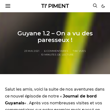
TI' PIMENT
Guyane 1.2 – On a vu des
paresseux !
23 MAI 2021
6 COMMENTAIRES
7.8K VUES
10 MINUTES DE LECTURE
Salut les amis, voici la suite de nos aventures dans
ce nouvel épisode de notre «
Journal de bord
Guyanais
« . Après vos nombreuses visites et vos
commentaires sur notre premier mois passé en