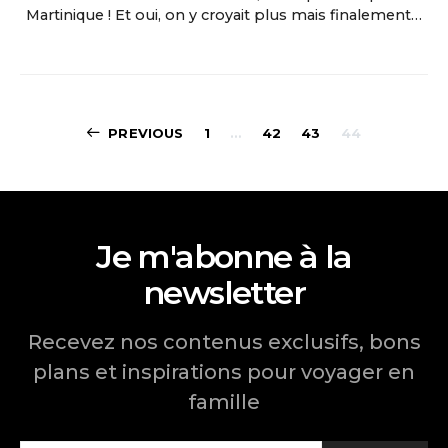
Martinique ! Et oui, on y croyait plus mais finalement…
Pagination
PREVIOUS
1
…
42
43
44
des
publications
Je m'abonne à la
newsletter
Recevez nos contenus exclusifs, bons
plans et inspirations pour voyager en
famille