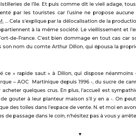
distilleries de l’île. Et puis comme dit le vieil adage, t
enté par les touristes car l’usine ne propose aucune
M.
… Cela s’explique par la délocalisation de la producti
artiennent à la même société. Le vieillissement et l’
 Fort-de-France. C’est bien dommage en tout cas car s
eurs son nom du comte Arthur Dillon, qui épousa la proprié
ce « rapide saut » à Dillon, qui dispose néanmoins d
que – AOC Martinique depuis 1996 -, du sucre de canne
acheter quelques crus. En plus, l’accueil est sympathi
e gouter à leur planteur maison s’il y en a -. On pe
 que des toiles dans l’espace de vente. N. et moi en avons
tes de passage dans le coin, n’hésitez pas à vous y arrêt
♥