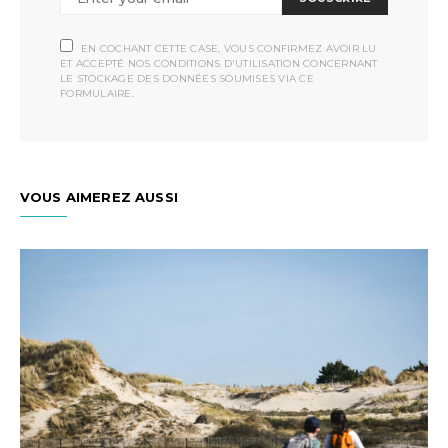
EN COCHANT CETTE CASE, VOUS CONFIRMEZ AVOIR LU
ET ACCEPTÉ NOS CONDITIONS D'UTILISATION CONCERNANT
LE STOCKAGE DES DONNÉES SOUMISES VIA CE
FORMULAIRE.
VOUS AIMEREZ AUSSI