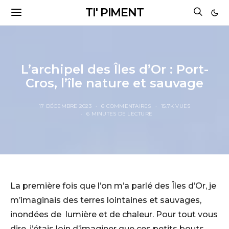
TI' PIMENT
L’archipel des Îles d’Or : Port-
Cros, l’île nature et sauvage
17 DÉCEMBRE 2023
6 COMMENTAIRES
15.7K VUES
6 MINUTES DE LECTURE
La première fois que l’on m’a parlé des Îles d’Or, je
m’imaginais des terres lointaines et sauvages,
inondées de lumière et de chaleur. Pour tout vous
dire, j’étais loin d’imaginer que ces petits bouts