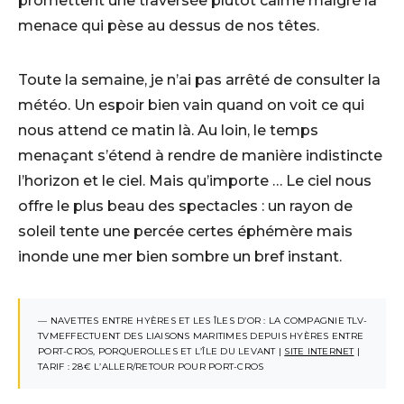
promettent une traversée plutôt calme malgré la
menace qui pèse au dessus de nos têtes.
Toute la semaine, je n’ai pas arrêté de consulter la
météo. Un espoir bien vain quand on voit ce qui
nous attend ce matin là. Au loin, le temps
menaçant s’étend à rendre de manière indistincte
l’horizon et le ciel. Mais qu’importe … Le ciel nous
offre le plus beau des spectacles : un rayon de
soleil tente une percée certes éphémère mais
inonde une mer bien sombre un bref instant.
— NAVETTES ENTRE HYÈRES ET LES ÎLES D’OR : LA COMPAGNIE TLV-
TVMEFFECTUENT DES LIAISONS MARITIMES DEPUIS HYÈRES ENTRE
PORT-CROS, PORQUEROLLES ET L’ÎLE DU LEVANT |
SITE INTERNET
|
TARIF : 28€ L’ALLER/RETOUR POUR PORT-CROS