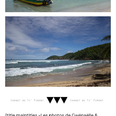
[title maintitle= »Les photos de Gwénaëlle &