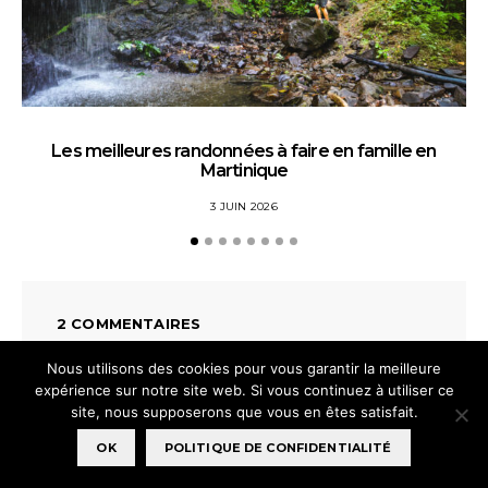
Les meilleures randonnées à faire en famille en
La
Martinique
3 JUIN 2026
2 COMMENTAIRES
Nous utilisons des cookies pour vous garantir la meilleure
expérience sur notre site web. Si vous continuez à utiliser ce
Cham
dit :
site, nous supposerons que vous en êtes satisfait.
18 DÉCEMBRE 2014 À 5 H 42 MIN
OK
POLITIQUE DE CONFIDENTIALITÉ