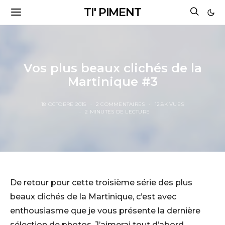
TI' PIMENT
Vos plus beaux clichés de la
Martinique #3
18 OCTOBRE 2015
2 COMMENTAIRES
12.8K VUES
2 MINUTES DE LECTURE
De retour pour cette troisième série des plus
beaux clichés de la Martinique, c’est avec
enthousiasme que je vous présente la dernière
sélection de photos. J’aimerai tout d’abord