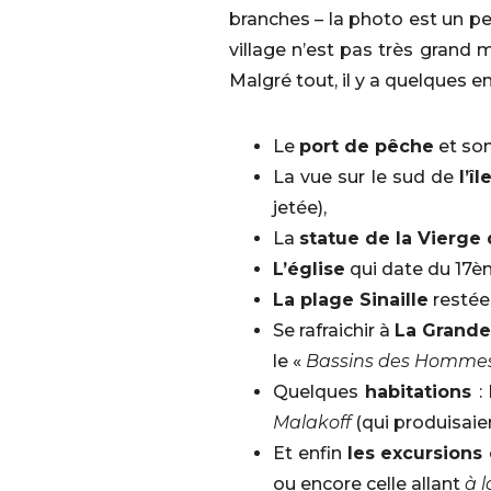
branches – la photo est un p
village n’est pas très grand 
Malgré tout, il y a quelques en
Le
port de pêche
et so
La vue sur le sud de
l’î
jetée),
La
statue de la Vierge
L’église
qui date du 17èm
La plage Sinaille
restée 
Se rafraichir à
La Grande
le «
Bassins des Homme
Quelques
habitations
: 
Malakoff
(qui produisaien
Et enfin
les excursions
ou encore celle allant
à 