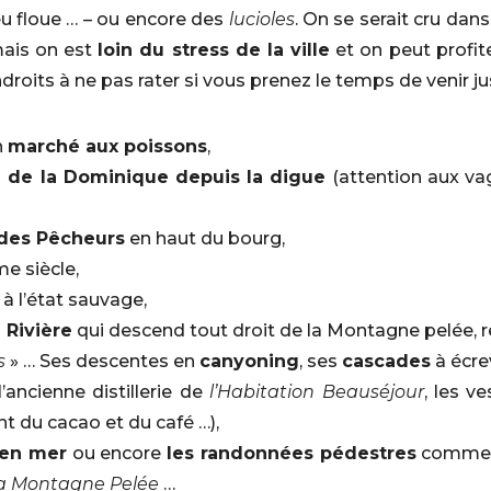
eu floue … – ou encore des
lucioles
. On se serait cru dan
mais on est
loin du stress de la ville
et on peut profit
droits à ne pas rater si vous prenez le temps de venir jus
n
marché aux poissons
,
le de la Dominique depuis la digue
(attention aux vag
 des Pêcheurs
en haut du bourg,
e siècle,
à l’état sauvage,
 Rivière
qui descend tout droit de la Montagne pelée, 
s
» … Ses descentes en
canyoning
, ses
cascades
à écre
l’ancienne distillerie de
l’Habitation Beauséjour
, les v
t du cacao et du café …),
 en mer
ou encore
les randonnées pédestres
comme c
la Montagne Pelée
…