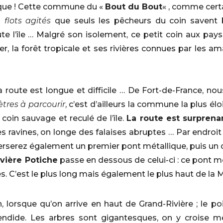
tique ! Cette commune du «
Bout du Bout
« , comme certa
s
flots agités
que seuls les pêcheurs du coin savent b
e l’île … Malgré son isolement, ce petit coin aux paysa
er, la forêt tropicale et ses rivières connues par les 
a route est longue et difficile … De Fort-de-France, n
ètres à parcourir
, c’est d’ailleurs la commune la plus él
oin sauvage et reculé de l’île.
La route est surprena
des ravines, on longe des falaises abruptes … Par endroit
averserez également un premier pont métallique, puis u
ivière Potiche
passe en dessous de celui-ci : ce pont
. C’est le plus long mais également le plus haut de la M
n, lorsque qu’on arrive en haut de Grand-Rivière ; le p
endide. Les arbres sont gigantesques, on y croise