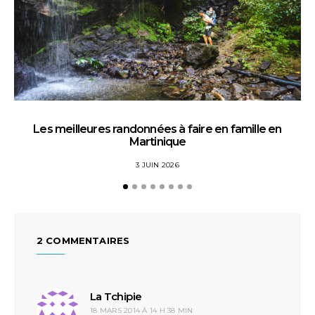
Les meilleures randonnées à faire en famille en
La
Martinique
3 JUIN 2026
2 COMMENTAIRES
La Tchipie
dit :
18 MARS 2014 À 14 H 38 MIN