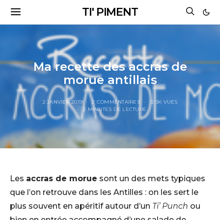
TI' PIMENT
Ma recette des accras de
morue antillais
2 JANVIER 2019
2 COMMENTAIRES
12.3K VUES
2 MINUTES DE LECTURE
Les
accras de morue
sont un des mets typiques
que l’on retrouve dans les Antilles : on les sert le
plus souvent en apéritif autour d’un
Ti’ Punch
ou
bien en entrée accompagné d’une salade de