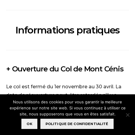
Informations pratiques
+ Ouverture du Col de Mont Cénis
Le col est fermé du 1er novembre au 30 avril. La
date de réouverture peut-être retardée s’il y a
Nous utilisons des cookies pour vous garantir la meilleure
beaucoup d’enneigement. Cela dépend des
expérience sur notre site web. Si vous continuez à utiliser ce
années …
site, nous supposerons que vous en êtes satisfait.
OK
POLITIQUE DE CONFIDENTIALITÉ
+ Hébergement à Val Cénis