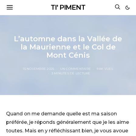
TI' PIMENT
L’automne dans la Vallée de
la Maurienne et le Col de
Mont Cénis
15 NOVEMBRE 2025
UN COMMENTAIRE
9.8K VUES
3 MINUTES DE LECTURE
Quand on me demande quelle est ma saison
préférée, je réponds généralement que je les aime
toutes. Mais en y réfléchissant bien, je vous avoue