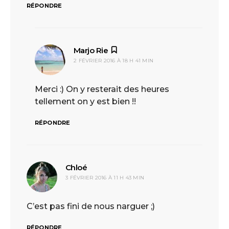
RÉPONDRE
Marjo Rie
dit :
2 FÉVRIER 2016 À 18 H 41 MIN
Merci :) On y resterait des heures
tellement on y est bien !!
RÉPONDRE
Chloé
dit :
3 FÉVRIER 2016 À 11 H 43 MIN
C’est pas fini de nous narguer ;)
RÉPONDRE