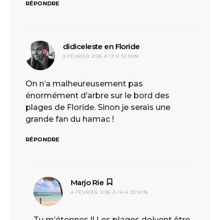
RÉPONDRE
didiceleste en Floride
dit :
3 FÉVRIER 2016 À 13 H 53 MIN
On n’a malheureusement pas
énormément d’arbre sur le bord des
plages de Floride. Sinon je serais une
grande fan du hamac !
RÉPONDRE
Marjo Rie
dit :
4 FÉVRIER 2016 À 14 H 03 MIN
Tu m’étonnes !! Les plages doivent être