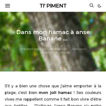
TI' PIMENT
Dans mon hamac à anse
Banane …
3 FÉVRIER 2016
13 COMMENTAIRES
13.5K VUES
1 MINUTES DE LECTURE
S’il y a bien une chose que j’aime emporter à la
plage, c’est bien
mon joli hamac
! Ses couleurs
vives me rappellent comme il fait bon vivre d’être
aux Antilles … D’ailleurs, l’anse Banane s’y prête