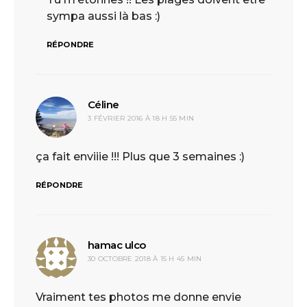
sympa aussi là bas :)
RÉPONDRE
Céline
dit :
3 FÉVRIER 2016 À 18 H 55 MIN
ça fait enviiie !!! Plus que 3 semaines :)
RÉPONDRE
hamac ulco
dit :
30 OCTOBRE 2018 À 15 H 45 MIN
Vraiment tes photos me donne envie