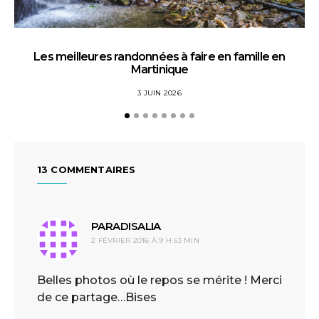
Les meilleures randonnées à faire en famille en
La
Martinique
3 JUIN 2026
13 COMMENTAIRES
PARADISALIA
dit :
2 FÉVRIER 2016 À 9 H 53 MIN
Belles photos où le repos se mérite ! Merci
de ce partage…Bises