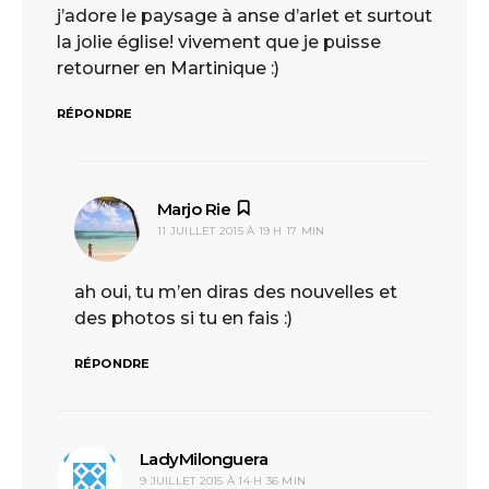
j’adore le paysage à anse d’arlet et surtout
la jolie église! vivement que je puisse
retourner en Martinique :)
RÉPONDRE
Marjo Rie
dit :
11 JUILLET 2015 À 19 H 17 MIN
ah oui, tu m’en diras des nouvelles et
des photos si tu en fais :)
RÉPONDRE
LadyMilonguera
dit :
9 JUILLET 2015 À 14 H 36 MIN