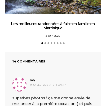
Les meilleures randonnées à faire en famille en
La
Martinique
3 JUIN 2026
14 COMMENTAIRES
Ivy
dit :
9 JUILLET 2015 À 12 H 29 MIN
superbes photos ! ça me donne envie de
me lancer à la première occasion :) et puis