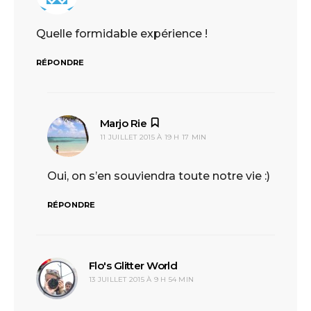
Quelle formidable expérience !
RÉPONDRE
Marjo Rie
dit :
11 JUILLET 2015 À 19 H 17 MIN
Oui, on s’en souviendra toute notre vie :)
RÉPONDRE
Flo's Glitter World
dit :
13 JUILLET 2015 À 9 H 54 MIN