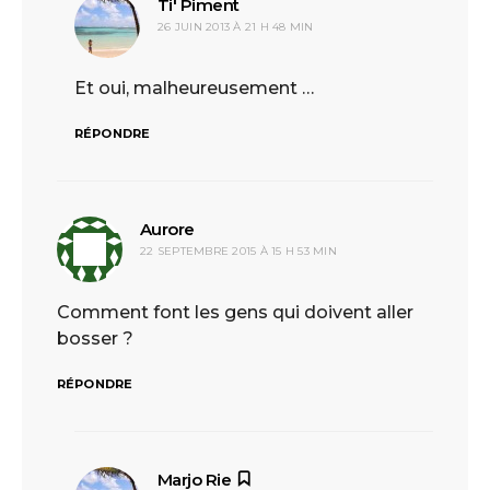
Ti' Piment
dit :
26 JUIN 2013 À 21 H 48 MIN
Et oui, malheureusement …
RÉPONDRE
Aurore
dit :
22 SEPTEMBRE 2015 À 15 H 53 MIN
Comment font les gens qui doivent aller
bosser ?
RÉPONDRE
Marjo Rie
dit :