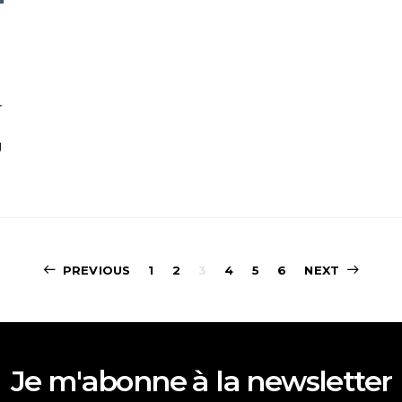
r
g
Pagination
PREVIOUS
1
2
3
4
5
6
NEXT
des
publications
Je m'abonne à la newsletter