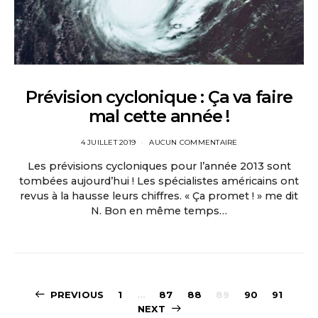
Prévision cyclonique : Ça va faire
mal cette année !
4 JUILLET 2019
AUCUN COMMENTAIRE
Les prévisions cycloniques pour l’année 2013 sont
tombées aujourd’hui ! Les spécialistes américains ont
revus à la hausse leurs chiffres. « Ça promet ! » me dit
N. Bon en même temps…
Pagination
PREVIOUS
1
…
87
88
89
90
91
NEXT