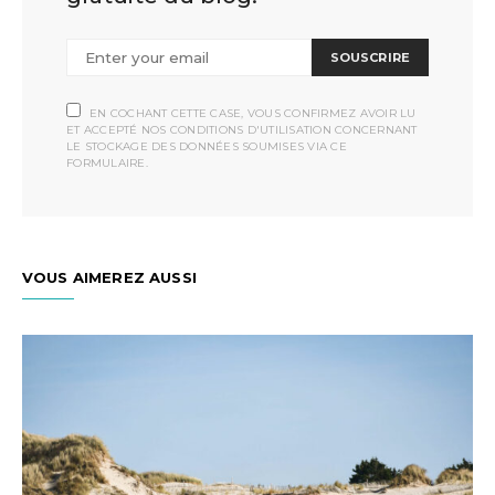
SOUSCRIRE
EN COCHANT CETTE CASE, VOUS CONFIRMEZ AVOIR LU
ET ACCEPTÉ NOS CONDITIONS D'UTILISATION CONCERNANT
LE STOCKAGE DES DONNÉES SOUMISES VIA CE
FORMULAIRE.
VOUS AIMEREZ AUSSI