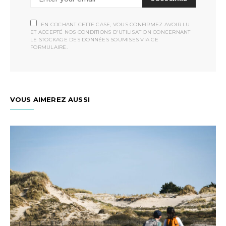
EN COCHANT CETTE CASE, VOUS CONFIRMEZ AVOIR LU
ET ACCEPTÉ NOS CONDITIONS D'UTILISATION CONCERNANT
LE STOCKAGE DES DONNÉES SOUMISES VIA CE
FORMULAIRE.
VOUS AIMEREZ AUSSI