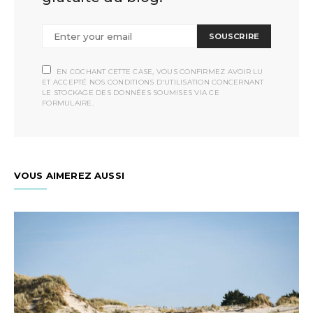
SOUSCRIRE
EN COCHANT CETTE CASE, VOUS CONFIRMEZ AVOIR LU
ET ACCEPTÉ NOS CONDITIONS D'UTILISATION CONCERNANT
LE STOCKAGE DES DONNÉES SOUMISES VIA CE
FORMULAIRE.
VOUS AIMEREZ AUSSI