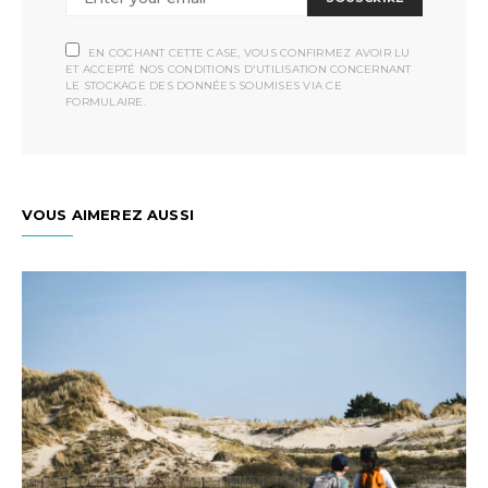
EN COCHANT CETTE CASE, VOUS CONFIRMEZ AVOIR LU
ET ACCEPTÉ NOS CONDITIONS D'UTILISATION CONCERNANT
LE STOCKAGE DES DONNÉES SOUMISES VIA CE
FORMULAIRE.
VOUS AIMEREZ AUSSI