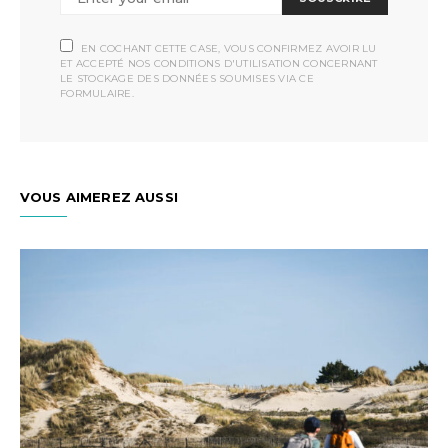
EN COCHANT CETTE CASE, VOUS CONFIRMEZ AVOIR LU
ET ACCEPTÉ NOS CONDITIONS D'UTILISATION CONCERNANT
LE STOCKAGE DES DONNÉES SOUMISES VIA CE
FORMULAIRE.
VOUS AIMEREZ AUSSI