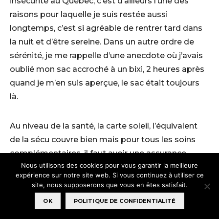
insécurité au Québec, c’est d’ailleurs l’une des
raisons pour laquelle je suis restée aussi
longtemps, c’est si agréable de rentrer tard dans
la nuit et d’être sereine. Dans un autre ordre de
sérénité, je me rappelle d’une anecdote où j’avais
oublié mon sac accroché à un bixi, 2 heures après
quand je m’en suis aperçue, le sac était toujours
là.
Au niveau de la santé, la carte soleil, l’équivalent
de la sécu couvre bien mais pour tous les soins
complémentaires, il faut avoir une assurance
Nous utilisons des cookies pour vous garantir la meilleure
privée que le travail nous propose
expérience sur notre site web. Si vous continuez à utiliser ce
habituellement. En revanche, avoir un médecin de
site, nous supposerons que vous en êtes satisfait.
famille est assez complexe, beaucoup de
OK
POLITIQUE DE CONFIDENTIALITÉ
québécois n’en ont d’ailleurs pas. Il faut en général