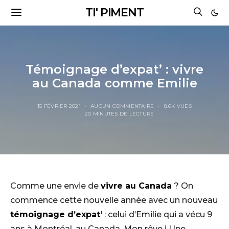
TI' PIMENT
Témoignage d’expat’ : vivre
au Canada comme Emilie
15 FÉVRIER 2021
AUCUN COMMENTAIRE
8.6K VUES
20 MINUTES DE LECTURE
Comme une envie de
vivre au Canada
? On
commence cette nouvelle année avec un nouveau
témoignage d’expat
‘
: celui d’Emilie qui a vécu 9
ans à Montréal, au Canada. Mon rêve ! Une