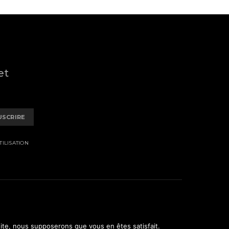
et
USCRIRE
ILISATION
 site, nous supposerons que vous en êtes satisfait.