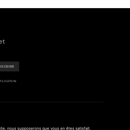
et
USCRIRE
ILISATION
 site, nous supposerons que vous en êtes satisfait.