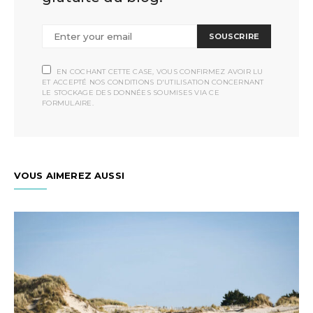
SOUSCRIRE
EN COCHANT CETTE CASE, VOUS CONFIRMEZ AVOIR LU
ET ACCEPTÉ NOS CONDITIONS D'UTILISATION CONCERNANT
LE STOCKAGE DES DONNÉES SOUMISES VIA CE
FORMULAIRE.
VOUS AIMEREZ AUSSI