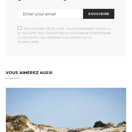
SOUSCRIRE
EN COCHANT CETTE CASE, VOUS CONFIRMEZ AVOIR LU
ET ACCEPTÉ NOS CONDITIONS D'UTILISATION CONCERNANT
LE STOCKAGE DES DONNÉES SOUMISES VIA CE
FORMULAIRE.
VOUS AIMEREZ AUSSI