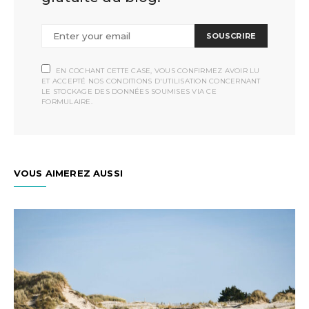
SOUSCRIRE
EN COCHANT CETTE CASE, VOUS CONFIRMEZ AVOIR LU
ET ACCEPTÉ NOS CONDITIONS D'UTILISATION CONCERNANT
LE STOCKAGE DES DONNÉES SOUMISES VIA CE
FORMULAIRE.
VOUS AIMEREZ AUSSI