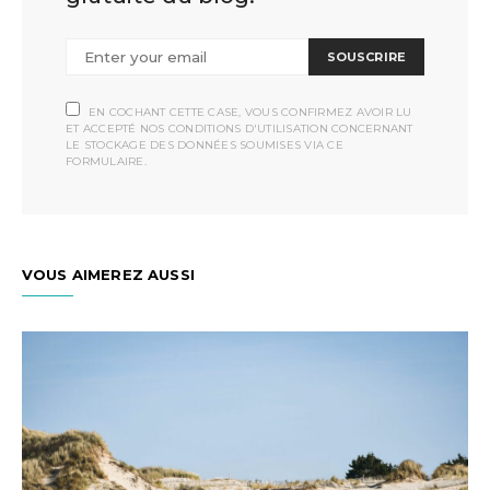
SOUSCRIRE
EN COCHANT CETTE CASE, VOUS CONFIRMEZ AVOIR LU
ET ACCEPTÉ NOS CONDITIONS D'UTILISATION CONCERNANT
LE STOCKAGE DES DONNÉES SOUMISES VIA CE
FORMULAIRE.
VOUS AIMEREZ AUSSI