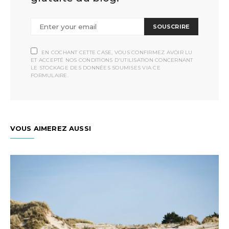
SOUSCRIRE
EN COCHANT CETTE CASE, VOUS CONFIRMEZ AVOIR LU
ET ACCEPTÉ NOS CONDITIONS D'UTILISATION CONCERNANT
LE STOCKAGE DES DONNÉES SOUMISES VIA CE
FORMULAIRE.
VOUS AIMEREZ AUSSI