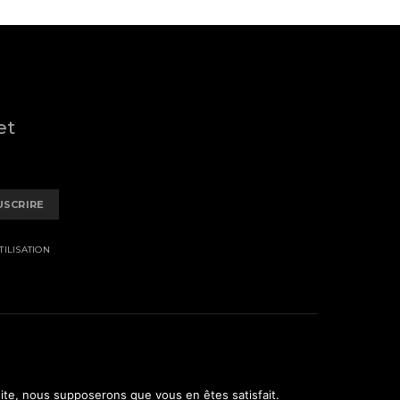
et
USCRIRE
ILISATION
 site, nous supposerons que vous en êtes satisfait.