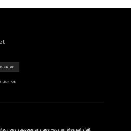
et
USCRIRE
ILISATION
 site, nous supposerons que vous en êtes satisfait.