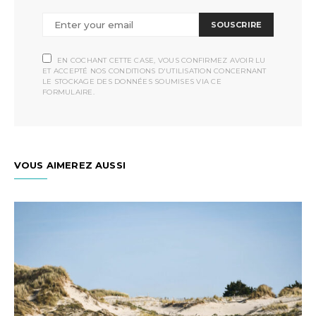
SOUSCRIRE
EN COCHANT CETTE CASE, VOUS CONFIRMEZ AVOIR LU
ET ACCEPTÉ NOS CONDITIONS D'UTILISATION CONCERNANT
LE STOCKAGE DES DONNÉES SOUMISES VIA CE
FORMULAIRE.
VOUS AIMEREZ AUSSI