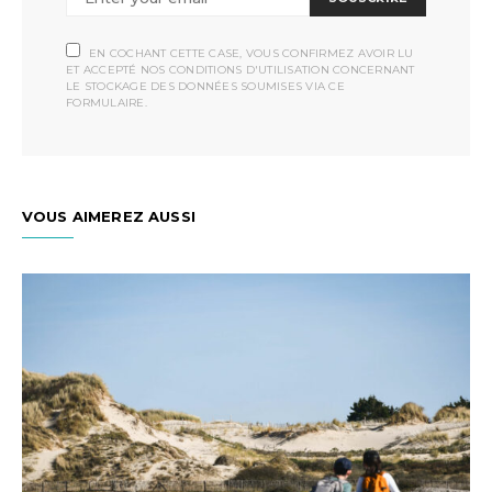
EN COCHANT CETTE CASE, VOUS CONFIRMEZ AVOIR LU
ET ACCEPTÉ NOS CONDITIONS D'UTILISATION CONCERNANT
LE STOCKAGE DES DONNÉES SOUMISES VIA CE
FORMULAIRE.
VOUS AIMEREZ AUSSI