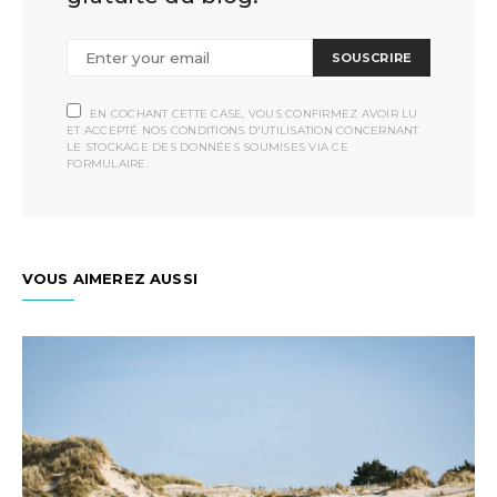
SOUSCRIRE
EN COCHANT CETTE CASE, VOUS CONFIRMEZ AVOIR LU
ET ACCEPTÉ NOS CONDITIONS D'UTILISATION CONCERNANT
LE STOCKAGE DES DONNÉES SOUMISES VIA CE
FORMULAIRE.
VOUS AIMEREZ AUSSI