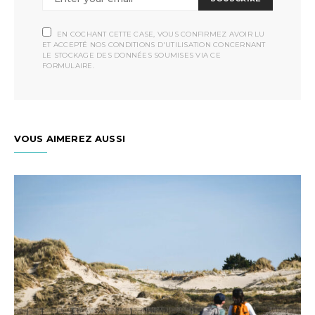
EN COCHANT CETTE CASE, VOUS CONFIRMEZ AVOIR LU
ET ACCEPTÉ NOS CONDITIONS D'UTILISATION CONCERNANT
LE STOCKAGE DES DONNÉES SOUMISES VIA CE
FORMULAIRE.
VOUS AIMEREZ AUSSI