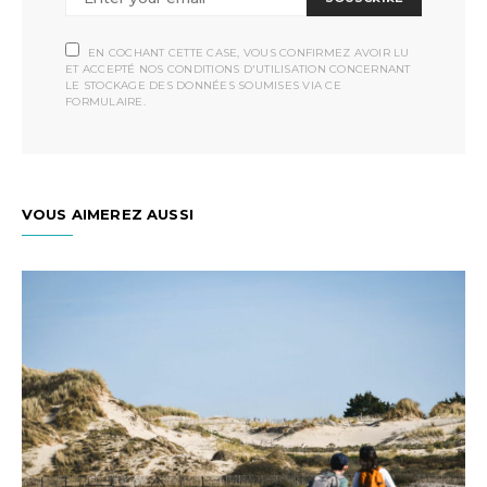
EN COCHANT CETTE CASE, VOUS CONFIRMEZ AVOIR LU
ET ACCEPTÉ NOS CONDITIONS D'UTILISATION CONCERNANT
LE STOCKAGE DES DONNÉES SOUMISES VIA CE
FORMULAIRE.
VOUS AIMEREZ AUSSI