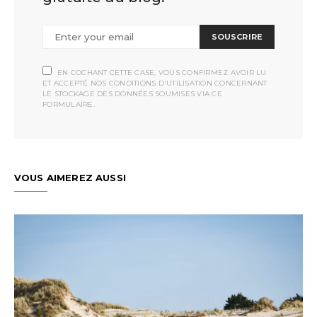
SOUSCRIRE
EN COCHANT CETTE CASE, VOUS CONFIRMEZ AVOIR LU
ET ACCEPTÉ NOS CONDITIONS D'UTILISATION CONCERNANT
LE STOCKAGE DES DONNÉES SOUMISES VIA CE
FORMULAIRE.
VOUS AIMEREZ AUSSI