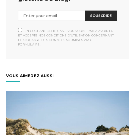
SOUSCRIRE
EN COCHANT CETTE CASE, VOUS CONFIRMEZ AVOIR LU
ET ACCEPTÉ NOS CONDITIONS D'UTILISATION CONCERNANT
LE STOCKAGE DES DONNÉES SOUMISES VIA CE
FORMULAIRE.
VOUS AIMEREZ AUSSI