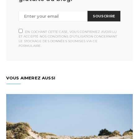
SOUSCRIRE
EN COCHANT CETTE CASE, VOUS CONFIRMEZ AVOIR LU
ET ACCEPTÉ NOS CONDITIONS D'UTILISATION CONCERNANT
LE STOCKAGE DES DONNÉES SOUMISES VIA CE
FORMULAIRE.
VOUS AIMEREZ AUSSI