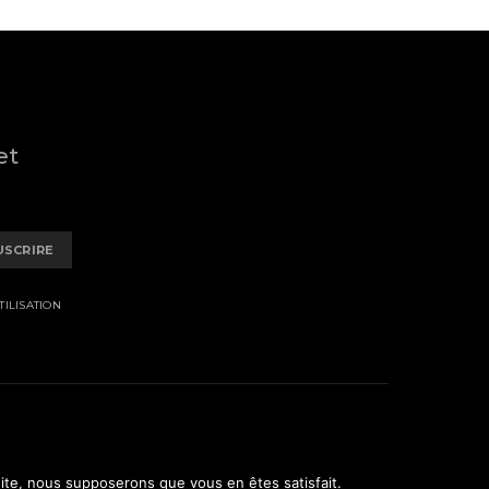
et
USCRIRE
ILISATION
 site, nous supposerons que vous en êtes satisfait.