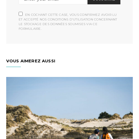
EN COCHANT CETTE CASE, VOUS CONFIRMEZ AVOIR LU
ET ACCEPTÉ NOS CONDITIONS D'UTILISATION CONCERNANT
LE STOCKAGE DES DONNÉES SOUMISES VIA CE
FORMULAIRE.
VOUS AIMEREZ AUSSI