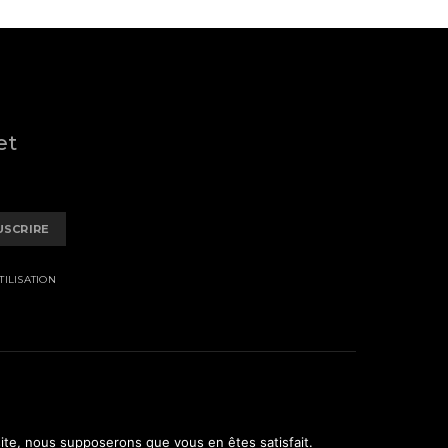
et
USCRIRE
ILISATION
 site, nous supposerons que vous en êtes satisfait.