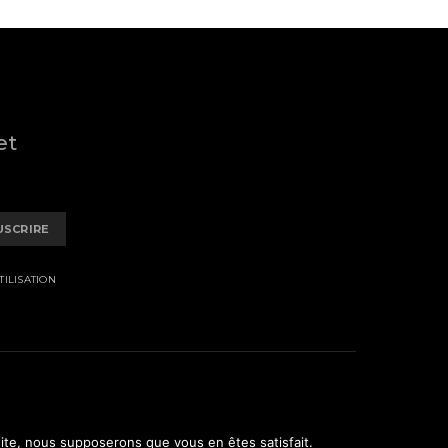
et
USCRIRE
ILISATION
 site, nous supposerons que vous en êtes satisfait.