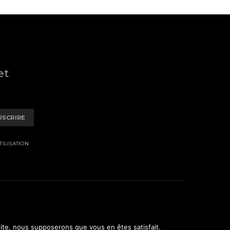
et
USCRIRE
ILISATION
 site, nous supposerons que vous en êtes satisfait.