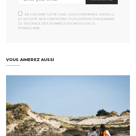
EN COCHANT CETTE CASE, VOUS CONFIRMEZ AVOIR LU
ET ACCEPTÉ NOS CONDITIONS D'UTILISATION CONCERNANT
LE STOCKAGE DES DONNÉES SOUMISES VIA CE
FORMULAIRE.
VOUS AIMEREZ AUSSI