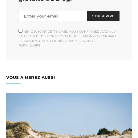
SOUSCRIRE
EN COCHANT CETTE CASE, VOUS CONFIRMEZ AVOIR LU
ET ACCEPTÉ NOS CONDITIONS D'UTILISATION CONCERNANT
LE STOCKAGE DES DONNÉES SOUMISES VIA CE
FORMULAIRE.
VOUS AIMEREZ AUSSI