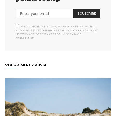
SOUSCRIRE
EN COCHANT CETTE CASE, VOUS CONFIRMEZ AVOIR LU
ET ACCEPTÉ NOS CONDITIONS D'UTILISATION CONCERNANT
LE STOCKAGE DES DONNÉES SOUMISES VIA CE
FORMULAIRE.
VOUS AIMEREZ AUSSI