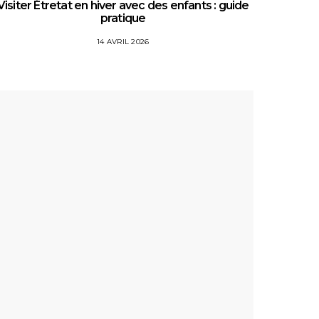
Visiter Étretat en hiver avec des enfants : guide
Top 5 
pratique
14 AVRIL 2026