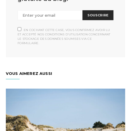
SOUSCRIRE
EN COCHANT CETTE CASE, VOUS CONFIRMEZ AVOIR LU
ET ACCEPTÉ NOS CONDITIONS D'UTILISATION CONCERNANT
LE STOCKAGE DES DONNÉES SOUMISES VIA CE
FORMULAIRE.
VOUS AIMEREZ AUSSI