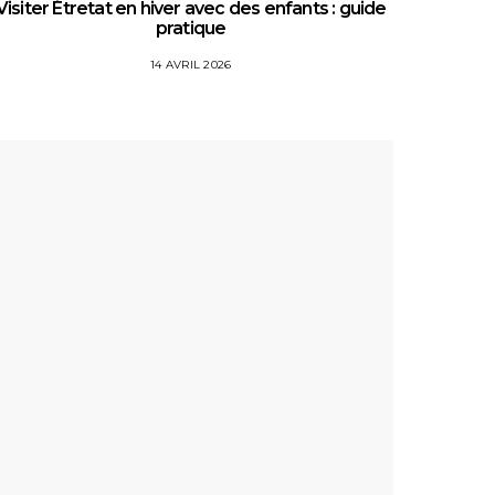
Visiter Étretat en hiver avec des enfants : guide
Top 5 
pratique
14 AVRIL 2026