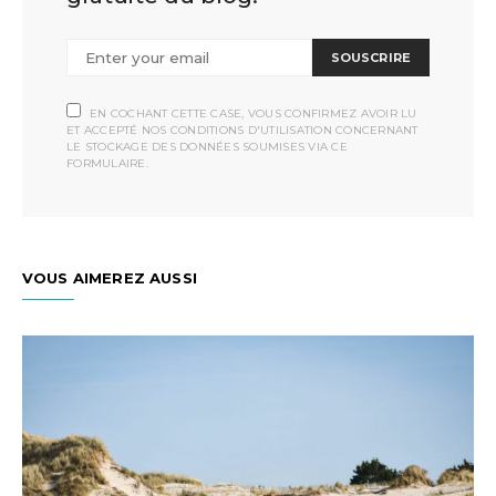
SOUSCRIRE
EN COCHANT CETTE CASE, VOUS CONFIRMEZ AVOIR LU
ET ACCEPTÉ NOS CONDITIONS D'UTILISATION CONCERNANT
LE STOCKAGE DES DONNÉES SOUMISES VIA CE
FORMULAIRE.
VOUS AIMEREZ AUSSI